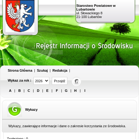
Starostwo Powiatowe w
Lubartowie
ul. Słowackiego 8
21-100 Lubartów
Strona Główna
|
Szukaj
|
Redakcja
|
Wykaz za rok :
A
|
B
|
C
|
D
|
E
|
F
|
G
|
H
|
I
Wykazy
Wykazy, zawierające informacje i dane o zakresie korzystania ze środowiska.
Znaleziono : 0