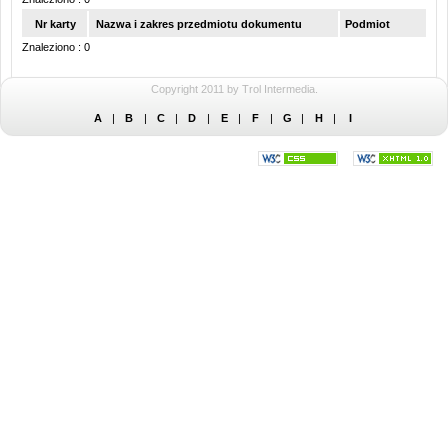
Nr karty
Nazwa i zakres przedmiotu dokumentu
Podmiot
Znaleziono : 0
Copyright 2011 by Trol Intermedia.
A
|
B
|
C
|
D
|
E
|
F
|
G
|
H
|
I