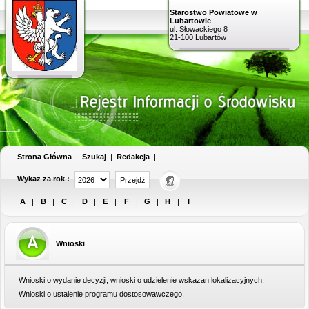
Starostwo Powiatowe w
Lubartowie
ul. Słowackiego 8
21-100 Lubartów
Strona Główna
|
Szukaj
|
Redakcja
|
Wykaz za rok :
A
|
B
|
C
|
D
|
E
|
F
|
G
|
H
|
I
Wnioski
Wnioski o wydanie decyzji, wnioski o udzielenie wskazan lokalizacyjnych,
Wnioski o ustalenie programu dostosowawczego.