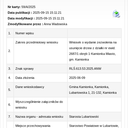
Nr karty:
59/A/2025
Data publikacji :
2025-09-15 15:11:21
Data modyfikacji :
2025-09-15 15:11:21
Zmodyfikowane przez :
Anna Wadowska
1.
Numer wpisu
Zakres przedmiotowy wniosku
Wniosek o wydanie zezwolenia na
usunięcie drzew z działki nr ewid.
2.
2687/1 obręb 1-Kamionka Miasto,
gm. Kamionka
3.
Znak sprawy
RLŚ.613.53.2025.ANW
4.
Data złożenia
2025-06-09
Dane wnioskodawcy
Gmina Kamionka, Kamionka,
5.
Lubartowska 1, 21-132, Kamionka
Wyszczególnienie załączników do
6.
wniosku
7.
Nazwa organu - adresata wniosku
Starosta Lubartowski
Miejsce przechowywania
Starostwo Powiatowe w Lubartowie,