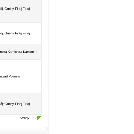
jt Gminy Firlej Firlej
jt Gminy Firlej Firlej
mina Kamionka Kamionka
arząd Powiatu
jt Gminy Firlej Firlej
Strony:
1
2