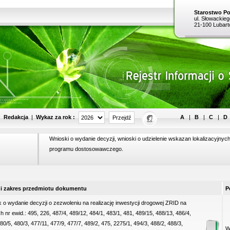
Starostwo P
ul. Słowackieg
21-100 Lubar
Wykaz za rok :
|
Redakcja
|
A
|
B
|
C
|
D
Wnioski o wydanie decyzji, wnioski o udzielenie wskazan lokalizacyjnych
programu dostosowawczego.
i zakres przedmiotu dokumentu
P
 o wydanie decyzji o zezwoleniu na realizację inwestycji drogowej ZRID na
h nr ewid.: 495, 226, 487/4, 489/12, 484/1, 483/1, 481, 489/15, 488/13, 486/4,
80/5, 480/3, 477/11, 477/9, 477/7, 489/2, 475, 2275/1, 494/3, 488/2, 488/3,
Wó