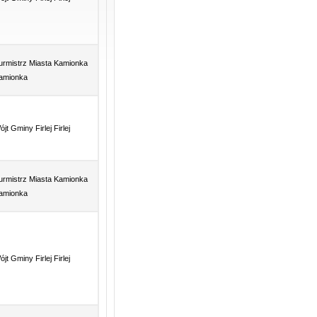
urmistrz Miasta Kamionka
amionka
jt Gminy Firlej Firlej
urmistrz Miasta Kamionka
amionka
jt Gminy Firlej Firlej