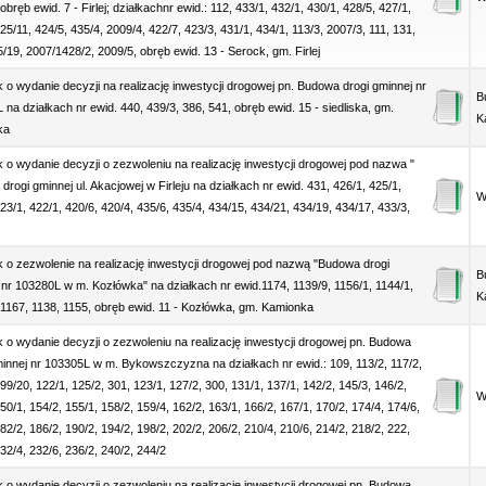
obręb ewid. 7 - Firlej; działkachnr ewid.: 112, 433/1, 432/1, 430/1, 428/5, 427/1,
25/11, 424/5, 435/4, 2009/4, 422/7, 423/3, 431/1, 434/1, 113/3, 2007/3, 111, 131,
/19, 2007/1428/2, 2009/5, obręb ewid. 13 - Serock, gm. Firlej
 o wydanie decyzji na realizację inwestycji drogowej pn. Budowa drogi gminnej nr
B
na działkach nr ewid. 440, 439/3, 386, 541, obręb ewid. 15 - siedliska, gm.
K
ka
 o wydanie decyzji o zezwoleniu na realizację inwestycji drogowej pod nazwa "
rogi gminnej ul. Akacjowej w Firleju na działkach nr ewid. 431, 426/1, 425/1,
Wó
23/1, 422/1, 420/6, 420/4, 435/6, 435/4, 434/15, 434/21, 434/19, 434/17, 433/3,
 o zezwolenie na realizację inwestycji drogowej pod nazwą "Budowa drogi
B
 nr 103280L w m. Kozłówka" na działkach nr ewid.1174, 1139/9, 1156/1, 1144/1,
K
 1167, 1138, 1155, obręb ewid. 11 - Kozłówka, gm. Kamionka
 o wydanie decyzji o zezwoleniu na realizację inwestycji drogowej pn. Budowa
minnej nr 103305L w m. Bykowszczyzna na działkach nr ewid.: 109, 113/2, 117/2,
99/20, 122/1, 125/2, 301, 123/1, 127/2, 300, 131/1, 137/1, 142/2, 145/3, 146/2,
Wó
50/1, 154/2, 155/1, 158/2, 159/4, 162/2, 163/1, 166/2, 167/1, 170/2, 174/4, 174/6,
82/2, 186/2, 190/2, 194/2, 198/2, 202/2, 206/2, 210/4, 210/6, 214/2, 218/2, 222,
32/4, 232/6, 236/2, 240/2, 244/2
 o wydanie decyzji o zezwoleniu na realizację inwestycji drogowej pn. Budowa