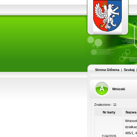
Strona Główna
|
Szukaj
Wnioski
Znaleziono : 11
Nr karty
Nazwa 
Wniosek
działkac
485/1, 4
11/A/2026