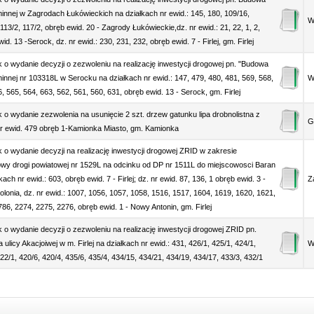
minnej w Zagrodach Łukówieckich na działkach nr ewid.: 145, 180, 109/16,
Wó
113/2, 117/2, obręb ewid. 20 - Zagrody Łukówieckie,dz. nr ewid.: 21, 22, 1, 2,
id. 13 -Serock, dz. nr ewid.: 230, 231, 232, obręb ewid. 7 - Firlej, gm. Firlej
 o wydanie decyzji o zezwoleniu na realizację inwestycji drogowej pn. "Budowa
minnej nr 103318L w Serocku na działkach nr ewid.: 147, 479, 480, 481, 569, 568,
Wó
, 565, 564, 663, 562, 561, 560, 631, obręb ewid. 13 - Serock, gm. Firlej
 o wydanie zezwolenia na usunięcie 2 szt. drzew gatunku lipa drobnolistna z
G
 nr ewid. 479 obręb 1-Kamionka Miasto, gm. Kamionka
 o wydanie decyzji na realizację inwestycji drogowej ZRID w zakresie
wy drogi powiatowej nr 1529L na odcinku od DP nr 1511L do miejscowosci Baran
kach nr ewid.: 603, obręb ewid. 7 - Firlej; dz. nr ewid. 87, 136, 1 obręb ewid. 3 -
Z
olonia, dz. nr ewid.: 1007, 1056, 1057, 1058, 1516, 1517, 1604, 1619, 1620, 1621,
786, 2274, 2275, 2276, obręb ewid. 1 - Nowy Antonin, gm. Firlej
 o wydanie decyzji o zezwoleniu na realizację inwestycji drogowej ZRID pn.
ulicy Akacjoiwej w m. Firlej na działkach nr ewid.: 431, 426/1, 425/1, 424/1,
Wó
22/1, 420/6, 420/4, 435/6, 435/4, 434/15, 434/21, 434/19, 434/17, 433/3, 432/1