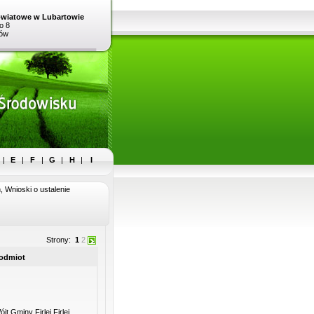
owiatowe w Lubartowie
o 8
tów
|
E
|
F
|
G
|
H
|
I
, Wnioski o ustalenie
Strony:
1
2
odmiot
jt Gminy Firlej Firlej