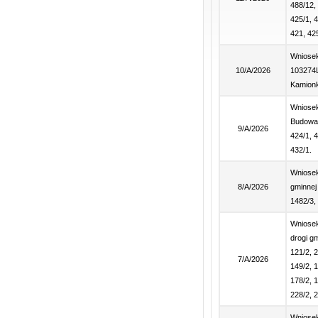
488/12, 
425/1, 4
421, 425
Wniosek
10/A/2026
103274L 
Kamion
Wniosek
Budowa d
9/A/2026
424/1, 4
432/1.
Wniosek
8/A/2026
gminnej
1482/3,
Wniosek
drogi g
121/2, 2
7/A/2026
149/2, 1
178/2, 1
228/2, 2
Wniosek