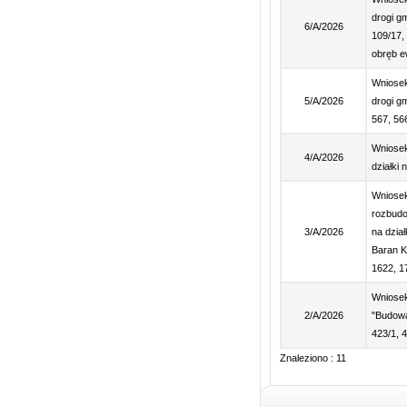
drogi g
6/A/2026
109/17, 
obręb ew
Wniosek
5/A/2026
drogi g
567, 566
Wniosek
4/A/2026
działki
Wniosek
rozbudo
3/A/2026
na dział
Baran K
1622, 1
Wniosek
2/A/2026
"Budowa 
423/1, 4
Znaleziono : 11